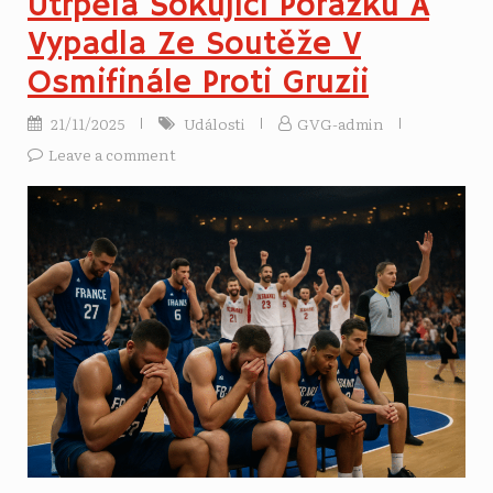
Utrpěla Šokující Porážku A
Vypadla Ze Soutěže V
Osmifinále Proti Gruzii
21/11/2025
Události
GVG-admin
Leave a comment