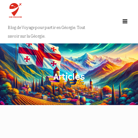
Skip
to
content
Blog de Voyage pour partir en Géorgie. Tout
savoir sur la Géorgie.
Articles