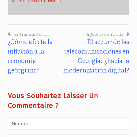
sus prácticas funerarias?
Entrada anterior:
Siguiente entrada
¿Cómo afecta la
El sector de las
Navegación
inflación a la
telecomunicaciones en
De
economía
Georgia: ¿hacia la
Entradas
georgiana?
modernización digital?
Vous Souhaitez Laisser Un
Commentaire ?