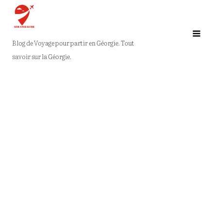
Saltar
al
contenido
Blog de Voyage pour partir en Géorgie. Tout
savoir sur la Géorgie.