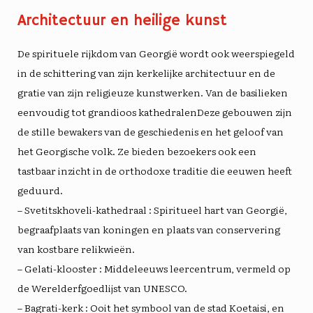
Architectuur en heilige kunst
De spirituele rijkdom van Georgië wordt ook weerspiegeld
in de schittering van zijn kerkelijke architectuur en de
gratie van zijn religieuze kunstwerken. Van de
basilieken
eenvoudig tot grandioos
kathedralen
Deze gebouwen zijn
de stille bewakers van de geschiedenis en het geloof van
het Georgische volk. Ze bieden bezoekers ook een
tastbaar inzicht in de
orthodoxe traditie
die eeuwen heeft
geduurd.
–
Svetitskhoveli-kathedraal
: Spiritueel hart van Georgië,
begraafplaats van koningen en plaats van conservering
van kostbare relikwieën.
–
Gelati-klooster
: Middeleeuws leercentrum, vermeld op
de Werelderfgoedlijst van UNESCO.
–
Bagrati-kerk
: Ooit het symbool van de stad Koetaisi, en