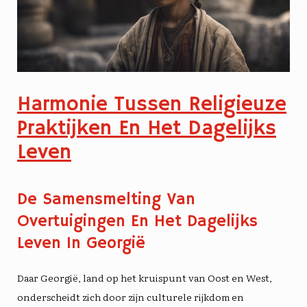
Harmonie Tussen Religieuze
Praktijken En Het Dagelijks
Leven
De Samensmelting Van
Overtuigingen En Het Dagelijks
Leven In Georgië
Daar
Georgië
, land op het kruispunt van Oost en West,
onderscheidt zich door zijn
culturele rijkdom
en