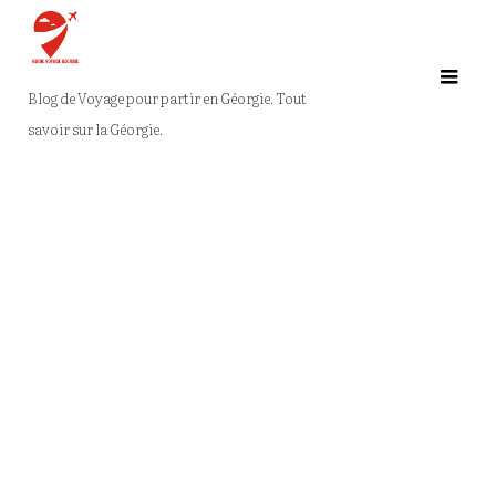
Ga
naar
de
Blog de Voyage pour partir en Géorgie. Tout
inhoud
savoir sur la Géorgie.