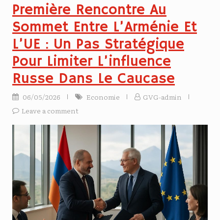
Première Rencontre Au
Sommet Entre L’Arménie Et
L’UE : Un Pas Stratégique
Pour Limiter L’influence
Russe Dans Le Caucase
06/05/2026
Economie
GVG-admin
Leave a comment