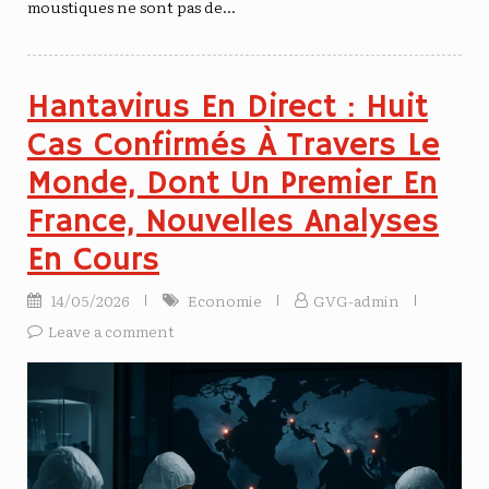
moustiques ne sont pas de…
Hantavirus En Direct : Huit
Cas Confirmés À Travers Le
Monde, Dont Un Premier En
France, Nouvelles Analyses
En Cours
14/05/2026
Economie
GVG-admin
Leave a comment