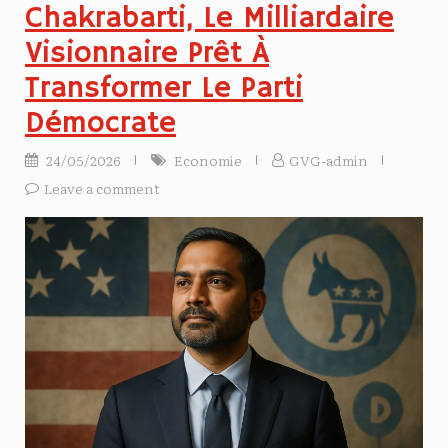
Chakrabarti, Le Milliardaire
Visionnaire Prêt À
Transformer Le Parti
Démocrate
24/05/2026
Economie
GVG-admin
Leave a comment