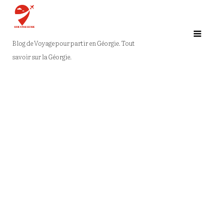
Skip
to
content
Blog de Voyage pour partir en Géorgie. Tout
savoir sur la Géorgie.