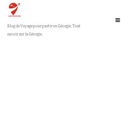
Ga
naar
de
Blog de Voyage pour partir en Géorgie. Tout
inhoud
savoir sur la Géorgie.