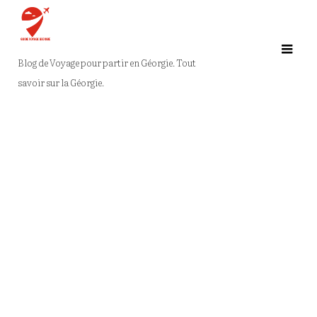
Ga
naar
de
Blog de Voyage pour partir en Géorgie. Tout
inhoud
savoir sur la Géorgie.